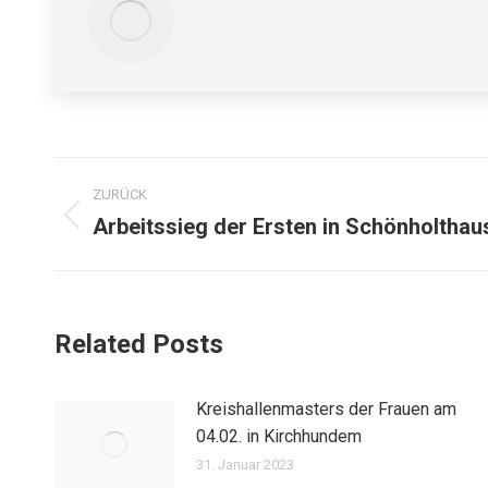
Kommentarnavigation
ZURÜCK
Arbeitssieg der Ersten in Schönholthau
Vorheriger
Beitrag:
Related Posts
Kreishallenmasters der Frauen am
04.02. in Kirchhundem
31. Januar 2023