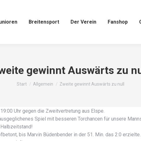
unioren
Breitensport
Der Verein
Fanshop
weite gewinnt Auswärts zu nu
Sie befinden sich hier:
Start
Allgemein
Zweite gewinnt Auswärts zu null
19:00 Uhr gegen die Zweitvertretung aus Elspe.
ausgeglichenes Spiel mit besseren Torchancen für unsere Manns
 Halbzeitstand!
tont, bis Marvin Büdenbender in der 51. Min. das 2:0 erzielte. 