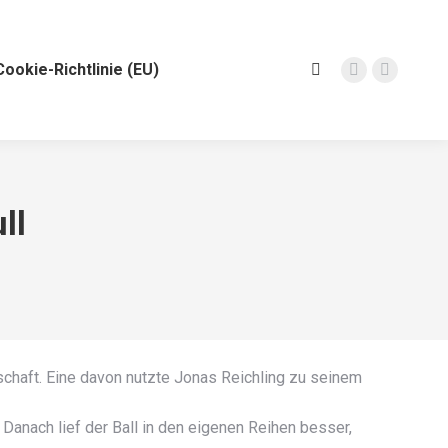
Cookie-Richtlinie (EU)
Search:
Facebook
Instagra
page
page
opens
opens
in
in
new
new
window
window
ll
chaft. Eine davon nutzte Jonas Reichling zu seinem
Danach lief der Ball in den eigenen Reihen besser,