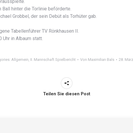
rausspielte.
all hinter die Torlinie beförderte.
hael Grobbel, der sein Debüt als Torhüter gab.
agene Tabellenführer TV Rönkhausen II.
 Uhr in Albaum statt.
ories:
Allgemein
,
II. Mannschaft Spielbericht
Von
Maximilian Bals
28. Mär
Teilen Sie diesen Post