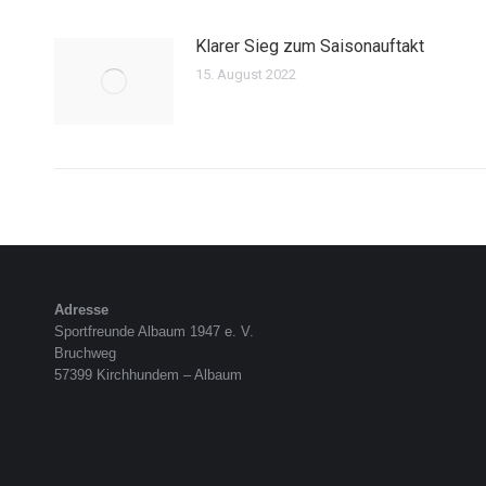
Klarer Sieg zum Saisonauftakt
15. August 2022
Adresse
Sportfreunde Albaum 1947 e. V.
Bruchweg
57399 Kirchhundem – Albaum