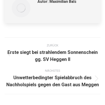
Autor:
Maximilian Bals
Kommentarnavigation
ZURÜCK
Erste siegt bei strahlendem Sonnenschein
Vorheriger
gg. SV Heggen II
Beitrag:
NÄCHSTES
Unwetterbedingter Spielabbruch des
Nächster
Nachholspiels gegen den Gast aus Meggen
Beitrag: